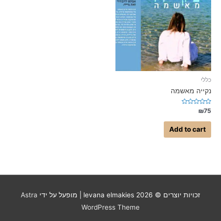
כללי
נקייה מאשמה
Rated
₪
75
0
out
of
Add to cart
5
זכויות יוצרים © 2026
levana elmakies
| מופעל על ידי
Astra
WordPress Theme